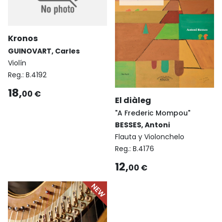
Kronos
GUINOVART, Carles
Violín
Reg.:
B.4192
18,
00 €
El diàleg
"A Frederic Mompou"
BESSES, Antoni
Flauta y Violonchelo
Reg.:
B.4176
12,
00 €