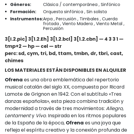
Géneros:
Clásica / contemporánea , Sinfónico
Formación:
Orquesta sinfónica , Sin solista
Instrumentos:
Arpa , Percusión , Timbales , Cuerda
frotada , Viento Madera , Viento Metal ,
Percusión
3[I.2.pic] 3[1.2.Eh] 3[1.2.bcl] 3[1.2.cbn] — 4 3 3 1 —
tmp+2 — hp
—
cel — str
perc: sd, cym, tri, bd, ttam, tmbn, dr, tbri, cast,
chimes
LOS MATERIALES ESTÁN DISPONIBLES EN ALQUILER
Ofrena
es una obra emblemática del repertorio
musical catalán del siglo XX, compuesta por Ricard
Lamote de Grignon en 1942. Con el subtítulo «Tres
danzas españolas», esta pieza combina tradición y
modernidad a través de tres movimientos:
Allegro,
Lentament
y
Vivo
. Inspirada en los ritmos populares
de la España de la época,
Ofrena
es una joya que
refleja el espíritu creativo y la conexión profunda de