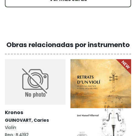
Obras relacionadas por instrumento
Kronos
GUINOVART, Carles
Violín
Reg.:
B.4192