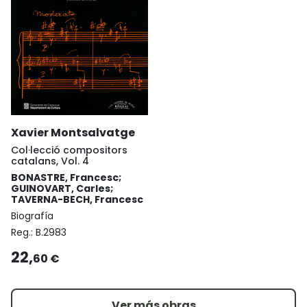
Xavier Montsalvatge
Col·lecció compositors
catalans, Vol. 4
BONASTRE, Francesc;
GUINOVART, Carles;
TAVERNA-BECH, Francesc
Biografía
Reg.:
B.2983
22,
60 €
Ver más obras