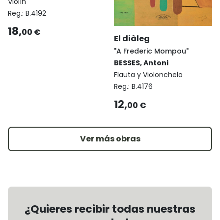
Violín
Reg.:
B.4192
18,
00 €
El diàleg
"A Frederic Mompou"
BESSES, Antoni
Flauta y Violonchelo
Reg.:
B.4176
12,
00 €
Ver más obras
¿Quieres recibir todas nuestras