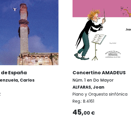
 de España
Concertino AMADEUS
enzuela, Carlos
Núm. 1 en Do Mayor
ALFARAS, Joan
2
Piano y Orquesta sinfónica
Reg.:
B.4161
45,
00 €