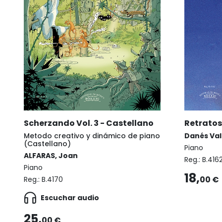
Scherzando Vol. 3 - Castellano
Retratos
Metodo creativo y dinámico de piano
Danés Val
(Castellano)
Piano
ALFARAS, Joan
Reg.:
B.416
Piano
18,
00 €
Reg.:
B.4170
Escuchar audio
25,
00 €