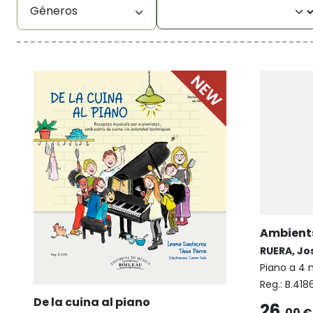
Géneros
Ambient
RUERA, Jo
Piano a 4
Reg.:
B.418
De la cuina al piano
26,
00 €