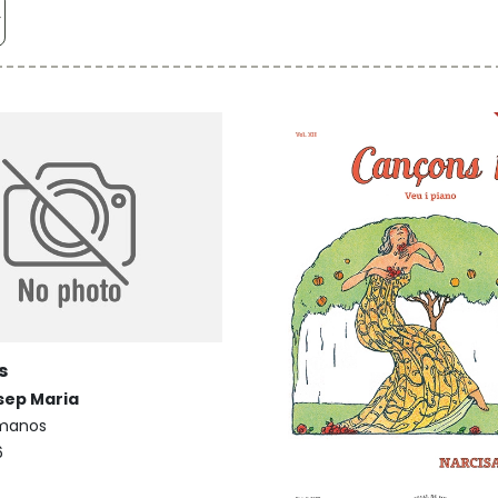
s
sep Maria
 manos
6