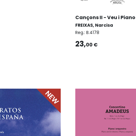
Cançons II - Veu i Piano
FREIXAS, Narcisa
Reg.:
B.4178
23,
00 €