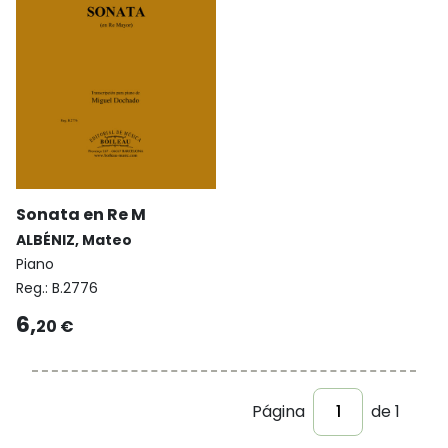
Sonata en Re M
ALBÉNIZ, Mateo
Piano
Reg.:
B.2776
6,
20 €
Página
de 1