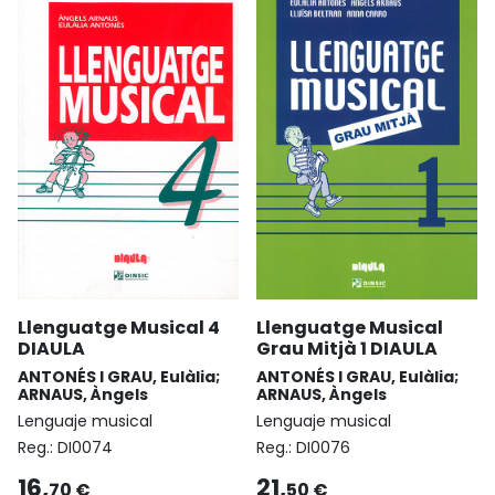
Llenguatge Musical 4
Llenguatge Musical
DIAULA
Grau Mitjà 1 DIAULA
ANTONÉS I GRAU, Eulàlia;
ANTONÉS I GRAU, Eulàlia;
ARNAUS, Àngels
ARNAUS, Àngels
Lenguaje musical
Lenguaje musical
Reg.:
DI0074
Reg.:
DI0076
16,
21,
70 €
50 €