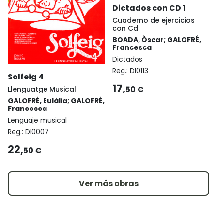
Dictados con CD 1
Cuaderno de ejercicios
con Cd
BOADA, Òscar; GALOFRÉ,
Francesca
Dictados
Reg.:
DI0113
Solfeig 4
17,
50 €
Llenguatge Musical
GALOFRÉ, Eulàlia; GALOFRÉ,
Francesca
Lenguaje musical
Reg.:
DI0007
22,
50 €
Ver más obras