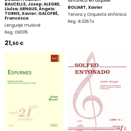
sinfónica en alquiler
BAUCELLS, Josep; ALEGRE,
BOLIART, Xavier
Lluïsa; ARNAUS, Àngels;
TORNS, Xavier; GALOFRÉ,
Tenora y Orquesta sinfónica
Francesca
Reg.:
B.3267o
Lenguaje musical
Reg.:
DI0015
21,
50 €