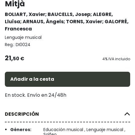
Mitjà
BOLIART, Xavier
;
BAUCELLS, Josep
;
ALEGRE,
Lluïsa
;
ARNAUS, Àngels
;
TORNS, Xavier
;
GALOFRÉ,
Francesca
Lenguaje musical
Reg.:
DI0024
21,
50 €
4% IVA incluido
Añadir a la cesta
En stock. Envío en 24/48h
DESCRIPCIÓN
Géneros:
Educación musical , Lenguaje musical ,
Solfeo