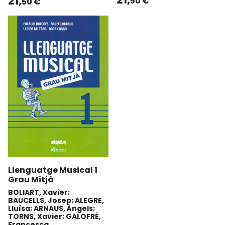
21,
50 €
50 €
Llenguatge Musical 1
Grau Mitjà
BOLIART, Xavier;
BAUCELLS, Josep; ALEGRE,
Lluïsa; ARNAUS, Àngels;
TORNS, Xavier; GALOFRÉ,
Francesca