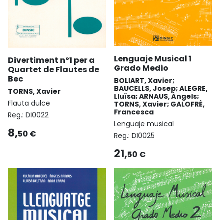
Lenguaje Musical 1
Divertiment nº1 per a
Grado Medio
Quartet de Flautes de
Bec
BOLIART, Xavier;
BAUCELLS, Josep; ALEGRE,
TORNS, Xavier
Lluïsa; ARNAUS, Àngels;
Flauta dulce
TORNS, Xavier; GALOFRÉ,
Francesca
Reg.:
DI0022
Lenguaje musical
8,
50 €
Reg.:
DI0025
21,
50 €