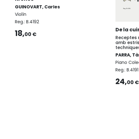
GUINOVART, Carles
Violín
Reg.:
B.4192
De la cui
18,
00 €
Receptes 
amb estris
technique
PARRA, Tà
Piano Cole
Reg.:
B.4191
24,
00 €