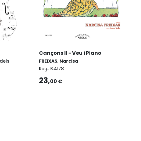
Cançons II - Veu i Piano
 dels
FREIXAS, Narcisa
Reg.:
B.4178
23,
00 €