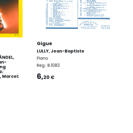
Gigue
LULLY, Jean-Baptiste
ÄNDEL,
Piano
an-
Reg.:
B.1083
ang
z;
6,
 Marcel;
20 €