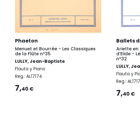
Phaeton
Ballets d
Menuet et Bourrée - Les Classiques
Ariette en
de la Flûte nº35
d'Elide - 
nº32
LULLY, Jean-Baptiste
LULLY, Je
Flauta y Piano
Flauta y P
Reg.:
AL17174
Reg.:
AL171
7,
40 €
7,
40 €