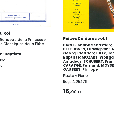
u Roi
Pièces Célèbres vol. 1
 Rondeau de la Princesse
Les Classiques de la Flûte
BACH, Johann Sebastian;
BEETHOVEN, Ludwig van; H
Georg Friedrich; LULLY, Je
an-Baptiste
Baptiste; MOZART, Wolfg
iano
Amadeus; SCHUBERT, Fran
CARATGÉ, Fernand; MOYSE,
72
GAUBERT, Philippe
Flauta y Piano
Reg.:
AL25476
16,
90 €