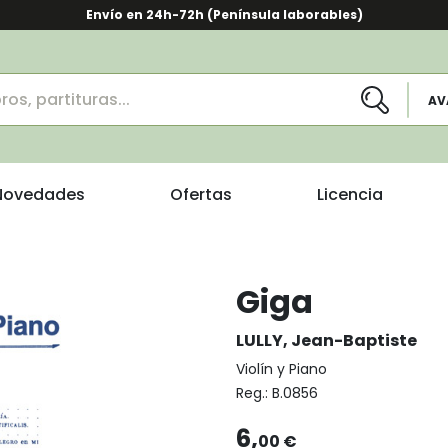
Envío en 24h-72h (Península laborables)
AV
Novedades
Ofertas
Licencia
Giga
LULLY, Jean-Baptiste
Violín y Piano
Reg.:
B.0856
6,
00 €