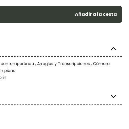
Añadir a la cesta
/ contemporánea , Arreglos y Transcripciones , Cámara
on piano
olín