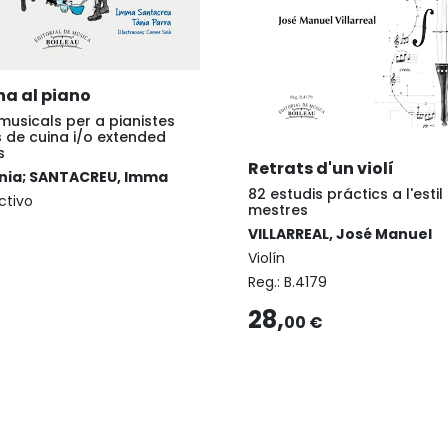
na al piano
musicals per a pianistes
 de cuina i/o extended
s
Retrats d'un violí
nia; SANTACREU, Imma
82 estudis práctics a l'estil
ctivo
mestres
VILLARREAL, José Manuel
Violín
Reg.:
B.4179
28,
00 €