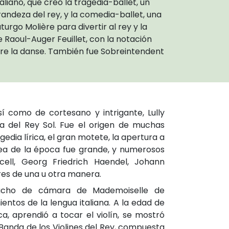
aliano, que creó la tragedia-ballet, un
randeza del rey, y la comedia-ballet, una
go Molière para divertir al rey y la
 Raoul-Auger Feuillet, con la notación
ire la danse. También fue Sobreintendent
 como de cortesano y intrigante, Lully
a del Rey Sol. Fue el origen de muchas
edia lírica, el gran motete, la apertura a
opea de la época fue grande, y numerosos
ell, Georg Friedrich Haendel, Johann
es de una u otra manera.
acho de cámara de Mademoiselle de
ntos de la lengua italiana. A la edad de
a, aprendió a tocar el violín, se mostró
 Banda de los Violines del Rey, compuesta