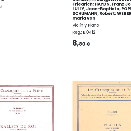
Friedrich; HAYDN, Franz J
6
LULLY, Jean-Baptiste; POP
SCHUMANN, Robert; WEBER,
maria von
Violín y Piano
Reg.:
B.0412
8,
80 €