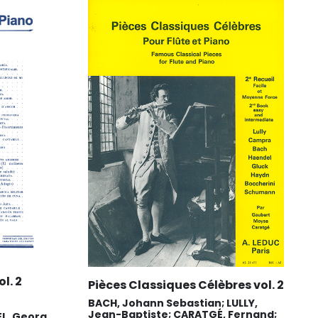
l. 2
Pièces Classiques Célèbres vol. 2
BACH, Johann Sebastian; LULLY,
Jean-Baptiste; CARATGÉ, Fernand;
EL, Georg