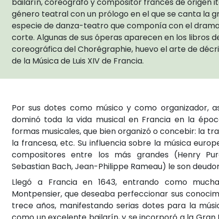
bailarín, coreógrafo y compositor francés de origen it
género teatral con un prólogo en el que se canta la g
especie de danza-teatro que componía con el dramatur
corte. Algunas de sus óperas aparecen en los libros de
coreográfica del Chorégraphie, huevo el arte de décr
de la Música de Luis XIV de Francia.
Por sus dotes como músico y como organizador, así
dominó toda la vida musical en Francia en la époc
formas musicales, que bien organizó o concebir: la trag
la francesa, etc. Su influencia sobre la música eur
compositores entre los más grandes (Henry Purc
Sebastian Bach, Jean-Philippe Rameau) le son deudor
Llegó a Francia en 1643, entrando como much
Montpensier, que deseaba perfeccionar sus conocimie
trece años, manifestando serias dotes para la músic
como un excelente bailarín, y se incorporó a la Gran