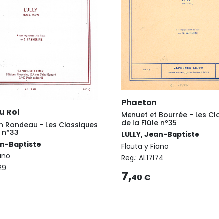
Phaeton
u Roi
Menuet et Bourrée - Les Cl
de la Flûte nº35
n Rondeau - Les Classiques
e nº33
LULLY, Jean-Baptiste
an-Baptiste
Flauta y Piano
iano
Reg.:
AL17174
29
7,
40 €