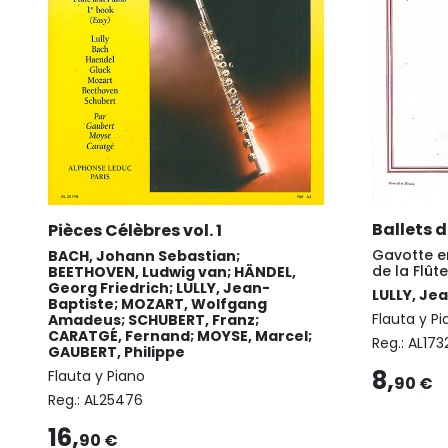
Ballets d
Pièces Célèbres vol. 1
Gavotte e
BACH, Johann Sebastian;
de la Flût
BEETHOVEN, Ludwig van; HÄNDEL,
Georg Friedrich; LULLY, Jean-
LULLY, Je
Baptiste; MOZART, Wolfgang
Flauta y P
Amadeus; SCHUBERT, Franz;
CARATGÉ, Fernand; MOYSE, Marcel;
Reg.:
AL173
GAUBERT, Philippe
8,
Flauta y Piano
90 €
Reg.:
AL25476
16,
90 €