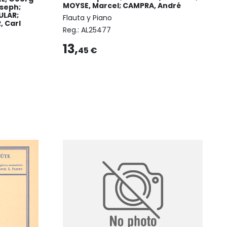
MOYSE, Marcel; CAMPRA, André
oseph;
ULAR;
Flauta y Piano
 Carl
Reg.:
AL25477
13,
45 €