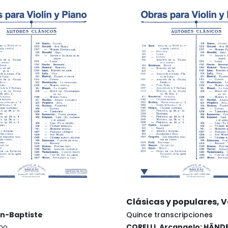
Clásicas y populares, Vo
an-Baptiste
Quince transcripciones
ano
CORELLI, Arcangelo; HÄND