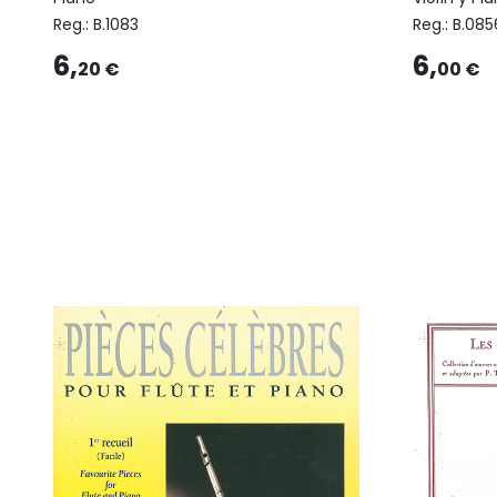
Reg.:
B.1083
Reg.:
B.085
6,
6,
20 €
00 €