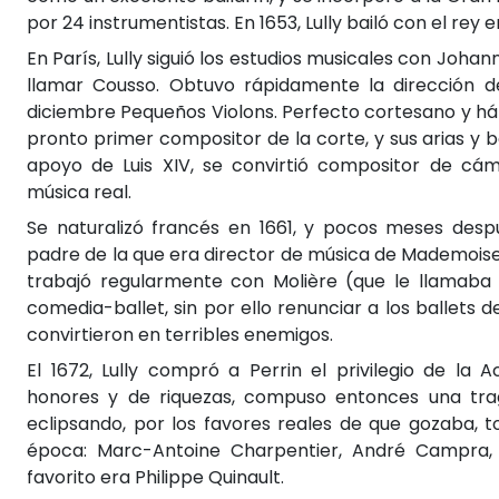
por 24 instrumentistas. En 1653, Lully bailó con el rey en
En París, Lully siguió los estudios musicales con Joha
llamar Cousso. Obtuvo rápidamente la dirección d
diciembre Pequeños Violons. Perfecto cortesano y há
pronto primer compositor de la corte, y sus arias y 
apoyo de Luis XIV, se convirtió compositor de cá
música real.
Se naturalizó francés en 1661, y pocos meses des
padre de la que era director de música de Mademoisell
trabajó regularmente con Molière (que le llamaba «
comedia-ballet, sin por ello renunciar a los ballets 
convirtieron en terribles enemigos.
El 1672, Lully compró a Perrin el privilegio de la
honores y de riquezas, compuso entonces una tra
eclipsando, por los favores reales de que gozaba, 
época: Marc-Antoine Charpentier, André Campra, Lo
favorito era Philippe Quinault.