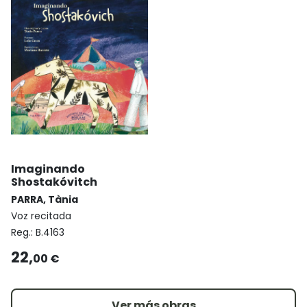
Imaginando
Shostakóvitch
PARRA, Tània
Voz recitada
Reg.:
B.4163
22,
00 €
Ver más obras