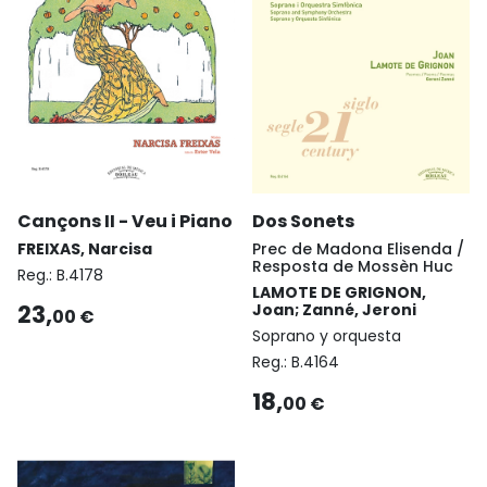
Cançons II - Veu i Piano
Dos Sonets
FREIXAS, Narcisa
Prec de Madona Elisenda /
Resposta de Mossèn Huc
Reg.:
B.4178
LAMOTE DE GRIGNON,
23,
Joan; Zanné, Jeroni
00 €
Soprano y orquesta
Reg.:
B.4164
18,
00 €