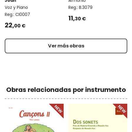
Joan
Armonio
Voz y Piano
Reg.:
B.3079
Reg.:
CI0007
11,
30 €
22,
00 €
Ver más obras
Obras relacionadas por instrumento