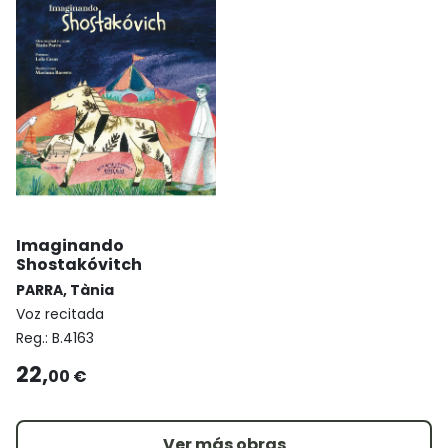
Imaginando
Shostakóvitch
PARRA, Tània
Voz recitada
Reg.:
B.4163
22,
00 €
Ver más obras