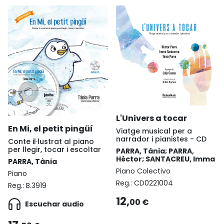
L'Univers a tocar
En Mi, el petit pingüí
Viatge musical per a
narrador i pianistes - CD
Conte il·lustrat al piano
per llegir, tocar i escoltar
PARRA, Tània; PARRA,
Hèctor; SANTACREU, Imma
PARRA, Tània
Piano Colectivo
Piano
Reg.:
CD0221004
Reg.:
B.3919
12,
00 €
Escuchar audio