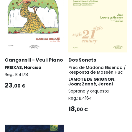
Cançons II - Veu i Piano
Dos Sonets
FREIXAS, Narcisa
Prec de Madona Elisenda /
Resposta de Mossèn Huc
Reg.:
B.4178
LAMOTE DE GRIGNON,
23,
Joan; Zanné, Jeroni
00 €
Soprano y orquesta
Reg.:
B.4164
18,
00 €