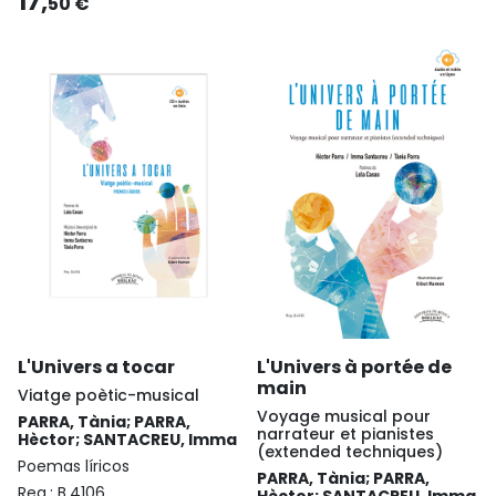
17,
50 €
L'Univers a tocar
L'Univers à portée de
main
Viatge poètic-musical
Voyage musical pour
PARRA, Tània; PARRA,
narrateur et pianistes
Hèctor; SANTACREU, Imma
(extended techniques)
Poemas líricos
PARRA, Tània; PARRA,
Reg.:
B.4106
Hèctor; SANTACREU, Imma