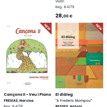
Violín
Reg.:
B.4179
28,
00 €
Cançons II - Veu i Piano
El diàleg
FREIXAS, Narcisa
"A Frederic Mompou"
Reg.:
B.4178
BESSES, Antoni