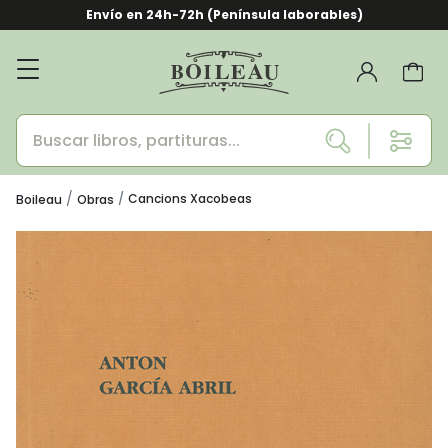
Envío en 24h-72h (Península laborables)
Cancions Xacobeas
Boileau
Obras