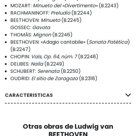
MOZART:
Minueto del «Divertimento»
(B.2243)
RACHMANINOFF:
Preludio
(B.2244)
BEETHOVEN:
Minueto
(B.2245)
GOSSEC:
Gavota
THOMÁS:
Mignon
(B.2246)
BEETHOVEN: «Adagio cantabile» (
Sonata Patética
)
(B.2247)
CHOPIN:
Vals, Op. 64, núm. 7
(B.2248)
DELIBES:
Naïla
(B.2249)
SCHUBERT:
Serenata
(B.2250)
OUDRID:
El sitio de Zaragoza
(B.2318)
CARACTERISTICAS
Otras obras de Ludwig van
BEETHOVEN