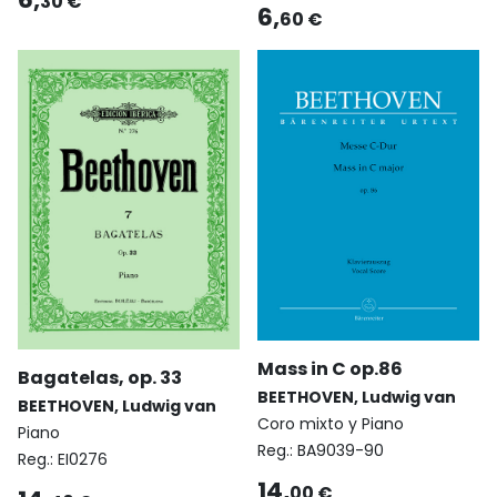
30 €
6,
60 €
Mass in C op.86
Bagatelas, op. 33
BEETHOVEN, Ludwig van
BEETHOVEN, Ludwig van
Coro mixto y Piano
Piano
Reg.:
BA9039-90
Reg.:
EI0276
14,
00 €