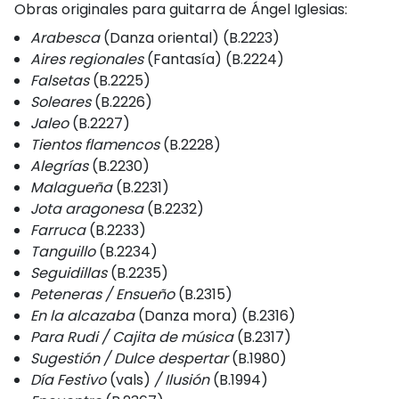
Obras originales para guitarra de Ángel Iglesias:
Arabesca
(Danza oriental) (B.2223)
Aires regionales
(Fantasía) (B.2224)
Falsetas
(B.2225)
Soleares
(B.2226)
Jaleo
(B.2227)
Tientos flamencos
(B.2228)
Alegrías
(B.2230)
Malagueña
(B.2231)
Jota aragonesa
(B.2232)
Farruca
(B.2233)
Tanguillo
(B.2234)
Seguidillas
(B.2235)
Peteneras / Ensueño
(B.2315)
En la alcazaba
(Danza mora) (B.2316)
Para Rudi / Cajita de música
(B.2317)
Sugestión / Dulce despertar
(B.1980)
Día Festivo
(vals)
/ Ilusión
(B.1994)