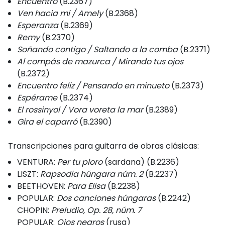
Encuentro
(B.2367)
Ven hacia mi / Amely
(B.2368)
Esperanza
(B.2369)
Remy
(B.2370)
Soñando contigo / Saltando a la comba
(B.2371)
Al compás de mazurca / Mirando tus ojos
(B.2372)
Encuentro feliz / Pensando en minueto
(B.2373)
Espérame
(B.2374)
El rossinyol / Vora voreta la mar
(B.2389)
Gira el caparró
(B.2390)
Transcripciones para guitarra de obras clásicas:
VENTURA:
Per tu ploro
(sardana) (B.2236)
LISZT:
Rapsodia húngara núm. 2
(B.2237)
BEETHOVEN:
Para Elisa
(B.2238)
POPULAR:
Dos canciones húngaras
(B.2242)
CHOPIN:
Preludio, Op. 28, núm. 7
POPULAR:
Ojos negros
(rusa)