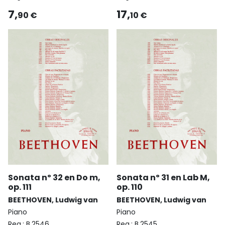
17,
7,
10 €
90 €
Sonata nº 32 en Do m,
Sonata nº 31 en Lab M,
op. 111
op. 110
BEETHOVEN, Ludwig van
BEETHOVEN, Ludwig van
Piano
Piano
Reg.:
B.2546
Reg.:
B.2545