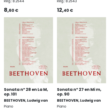
Reg.:
B.2544
Reg.:
B.2543
8,
12,
60 €
40 €
Sonata nº 28 en La M,
Sonata nº 27 en Mi m,
op. 101
op. 90
BEETHOVEN, Ludwig van
BEETHOVEN, Ludwig van
Piano
Piano