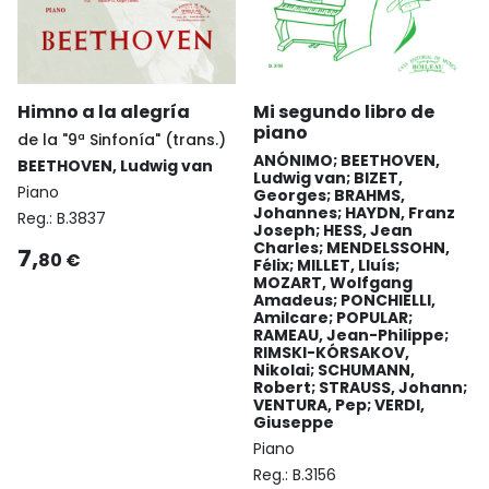
Himno a la alegría
Mi segundo libro de
piano
de la "9ª Sinfonía" (trans.)
ANÓNIMO; BEETHOVEN,
BEETHOVEN, Ludwig van
Ludwig van; BIZET,
Piano
Georges; BRAHMS,
Johannes; HAYDN, Franz
Reg.:
B.3837
Joseph; HESS, Jean
Charles; MENDELSSOHN,
7,
80 €
Félix; MILLET, Lluís;
MOZART, Wolfgang
Amadeus; PONCHIELLI,
Amilcare; POPULAR;
RAMEAU, Jean-Philippe;
RIMSKI-KÓRSAKOV,
Nikolai; SCHUMANN,
Robert; STRAUSS, Johann;
VENTURA, Pep; VERDI,
Giuseppe
Piano
Reg.:
B.3156