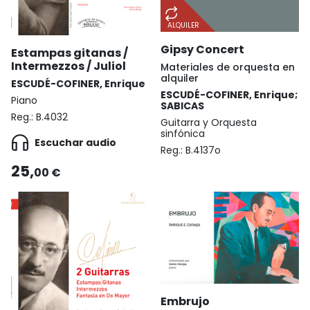
ALQUILER
Gipsy Concert
Estampas gitanas /
Intermezzos / Juliol
Materiales de orquesta en
alquiler
ESCUDÉ-COFINER, Enrique
ESCUDÉ-COFINER, Enrique;
Piano
SABICAS
Reg.:
B.4032
Guitarra y Orquesta
sinfónica
Escuchar audio
Reg.:
B.4137o
25,
00 €
Embrujo