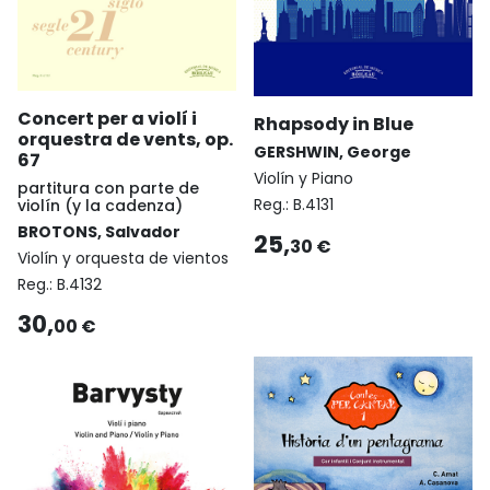
Concert per a violí i
Rhapsody in Blue
orquestra de vents, op.
GERSHWIN, George
67
Violín y Piano
partitura con parte de
Reg.:
B.4131
violín (y la cadenza)
BROTONS, Salvador
25,
30 €
Violín y orquesta de vientos
Reg.:
B.4132
30,
00 €