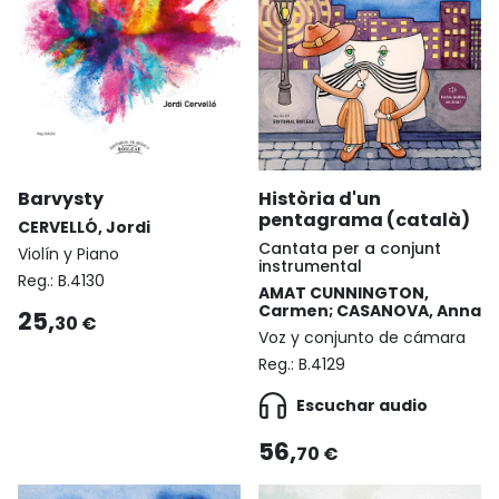
Barvysty
Història d'un
pentagrama (català)
CERVELLÓ, Jordi
Cantata per a conjunt
Violín y Piano
instrumental
Reg.:
B.4130
AMAT CUNNINGTON,
Carmen; CASANOVA, Anna
25,
30 €
Voz y conjunto de cámara
Reg.:
B.4129
Escuchar audio
56,
70 €