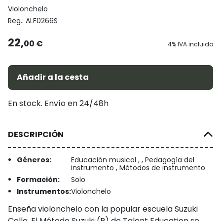
Violonchelo
Reg.:
ALF0266S
22,
00 €
4% IVA incluido
Añadir a la cesta
En stock. Envío en 24/48h
DESCRIPCIÓN
Géneros:
Educación musical , , Pedagogía del
instrumento , Métodos de instrumento
Formación:
Solo
Instrumentos:
Violonchelo
Enseña violonchelo con la popular escuela Suzuki
Cello. El Método Suzuki (R) de Talent Education se