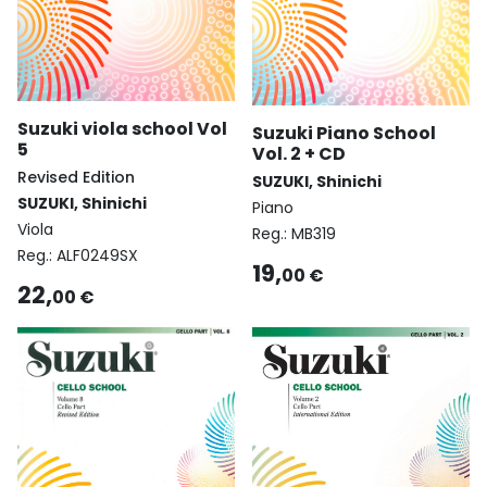
Suzuki viola school Vol
Suzuki Piano School
5
Vol. 2 + CD
Revised Edition
SUZUKI, Shinichi
SUZUKI, Shinichi
Piano
Viola
Reg.:
MB319
Reg.:
ALF0249SX
19,
00 €
22,
00 €