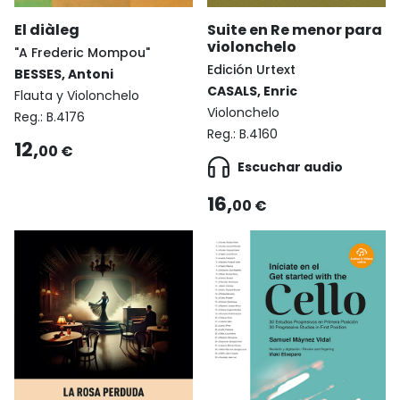
Suite en Re menor para
El diàleg
violonchelo
"A Frederic Mompou"
Edición Urtext
BESSES, Antoni
CASALS, Enric
Flauta y Violonchelo
Violonchelo
Reg.:
B.4176
Reg.:
B.4160
12,
00 €
Escuchar audio
16,
00 €