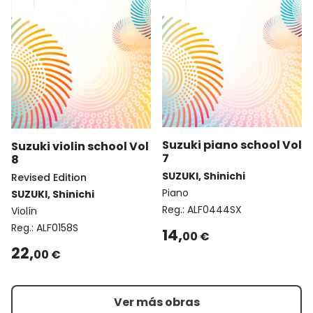
Suzuki piano school Vol
Suzuki violin school Vol
7
8
SUZUKI, Shinichi
Revised Edition
Piano
SUZUKI, Shinichi
Reg.:
ALF0444SX
Violín
Reg.:
ALF0158S
14,
00 €
22,
00 €
Ver más obras