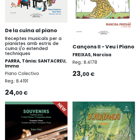
De la cuina al piano
Receptes musicals per a
pianistes amb estris de
Cançons II - Veu i Piano
cuina i/o extended
techniques
FREIXAS, Narcisa
PARRA, Tània; SANTACREU,
Reg.:
B.4178
Imma
23,
Piano Colectivo
00 €
Reg.:
B.4191
24,
00 €