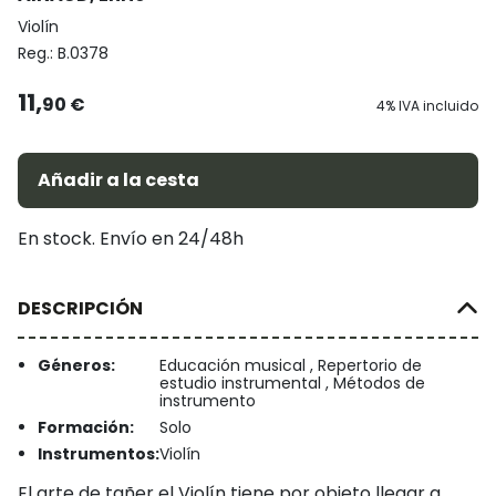
Violín
Reg.:
B.0378
11,
90 €
4% IVA incluido
Añadir a la cesta
En stock. Envío en 24/48h
DESCRIPCIÓN
Géneros:
Educación musical , Repertorio de
estudio instrumental , Métodos de
instrumento
Formación:
Solo
Instrumentos:
Violín
El arte de tañer el Violín tiene por objeto llegar a