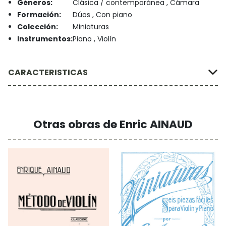
Géneros:
Clásica / contemporánea , Cámara
Formación:
Dúos , Con piano
Colección:
Miniaturas
Instrumentos:
Piano , Violín
CARACTERISTICAS
Otras obras de Enric AINAUD