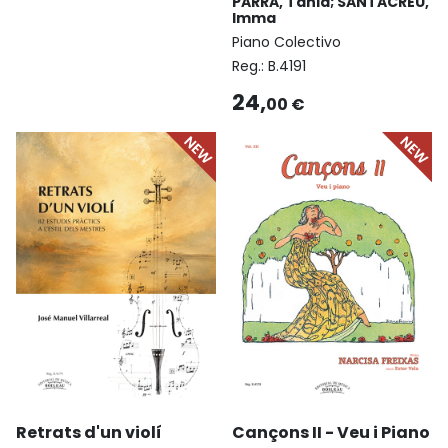
PARRA, Tània; SANTACREU,
Imma
Piano Colectivo
Reg.:
B.4191
24,
00 €
Retrats d'un violí
Cançons II - Veu i Piano