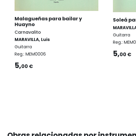
Malagueñas para bailar y
Soleá pa
Huayno
MARAVILLA
Carnavalito
Guitarra
MARAVILLA, Luis
Reg.:
MEM0
Guitarra
5,
00 €
Reg.:
MEM0006
5,
00 €
Obras relacionadas por instrume