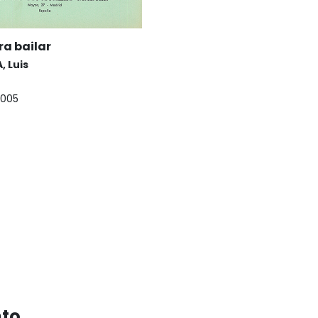
ra bailar
, Luis
005
nto