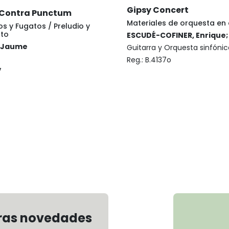
Gipsy Concert
 Contra Punctum
Materiales de orquesta en 
os y Fugatos / Preludio y
ato
ESCUDÉ-COFINER, Enrique;
 Jaume
Guitarra y Orquesta sinfónic
Reg.:
B.4137o
7
€
tras novedades