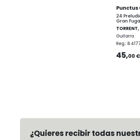
Punctus
24 Preludi
Gran Fug
TORRENT,
Guitarra
Reg.:
B.417
45,
00 
¿Quieres recibir todas nues