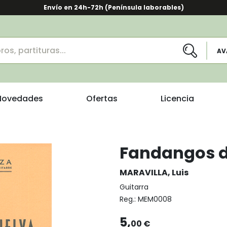
Envío en 24h-72h (Península laborables)
AV
Novedades
Ofertas
Licencia
Fandangos d
MARAVILLA, Luis
Guitarra
Reg.:
MEM0008
5,
00 €