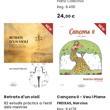
Piano Colectivo
Reg.:
B.4191
24,
00 €
Retrats d'un violí
Cançons II - Veu i Piano
82 estudis práctics a l'estil
FREIXAS, Narcisa
dels mestres
Reg.:
B.4178