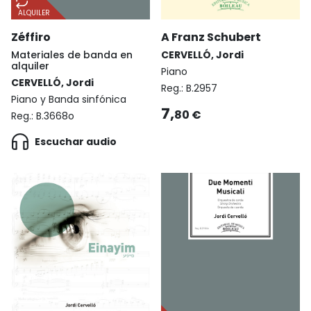
ALQUILER
Zéffiro
A Franz Schubert
Materiales de banda en
CERVELLÓ, Jordi
alquiler
Piano
CERVELLÓ, Jordi
Reg.:
B.2957
Piano y Banda sinfónica
7,
80 €
Reg.:
B.3668o
Escuchar audio