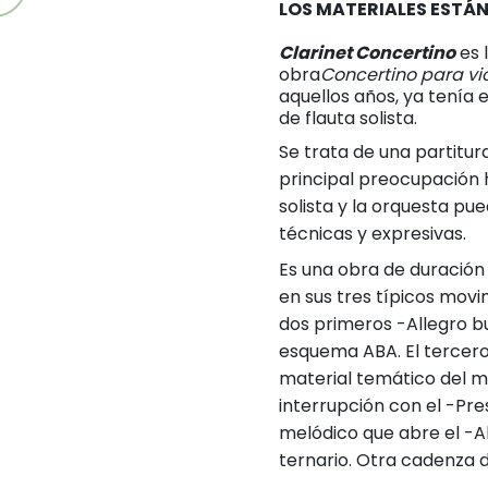
LOS MATERIALES ESTÁN
Clarinet Concertino
es 
obra
Concertino para vi
aquellos años, ya tenía 
de flauta solista.
Se trata de una partitur
principal preocupación h
solista y la orquesta p
técnicas y expresivas.
Es una obra de duración s
en sus tres típicos mov
dos primeros -Allegro bu
esquema ABA. El tercero
material temático del m
interrupción con el -Pres
melódico que abre el -A
ternario. Otra cadenza de