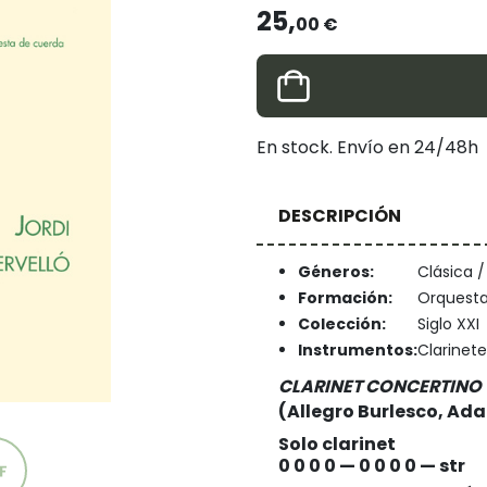
25,
00 €
En stock. Envío en 24/48h
DESCRIPCIÓN
Géneros:
Clásica 
Formación:
Orquesta
Colección:
Siglo XXI
Instrumentos:
Clarinete
CLARINET CONCERTINO
(Allegro Burlesco, Ad
Solo clarinet
0 0 0 0 — 0 0 0 0 — str