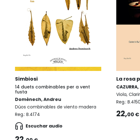
Simbiosi
La rosa 
14 duets combinables per a vent
CAZURRA,
fusta
Viola, Clar
Domènech, Andreu
Reg.:
B.415
Dúos combinables de viento madera
22,
00 €
Reg.:
B.4174
Escuchar audio
22,