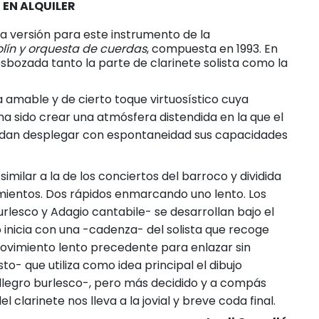
 EN ALQUILER
la versión para este instrumento de la
olín y orquesta de cuerdas
, compuesta en 1993. En
esbozada tanto la parte de clarinete solista como la
a amable y de cierto toque virtuosístico cuya
a sido crear una atmósfera distendida en la que el
uedan desplegar con espontaneidad sus capacidades
imilar a la de los conciertos del barroco y dividida
imientos. Dos rápidos enmarcando uno lento. Los
rlesco y Adagio cantabile- se desarrollan bajo el
 inicia con una -cadenza- del solista que recoge
ovimiento lento precedente para enlazar sin
to- que utiliza como idea principal el dibujo
llegro burlesco-, pero más decidido y a compás
l clarinete nos lleva a la jovial y breve coda final.