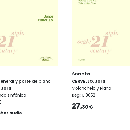
Sonata
general y parte de piano
CERVELLÓ, Jordi
 Jordi
Violonchelo y Piano
nda sinfónica
Reg.:
B.3652
8
27,
30 €
char audio