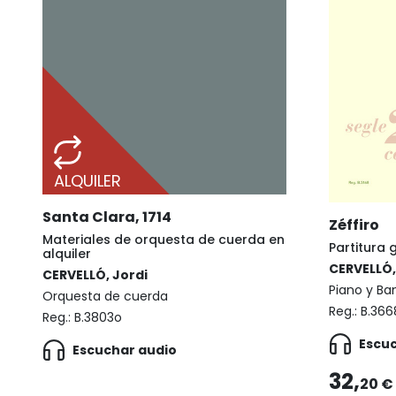
ALQUILER
Santa Clara, 1714
Zéffiro
Materiales de orquesta de cuerda en
Partitura 
alquiler
CERVELLÓ,
CERVELLÓ, Jordi
Piano y Ba
Orquesta de cuerda
Reg.:
B.366
Reg.:
B.3803o
Escu
Escuchar audio
32,
20 €