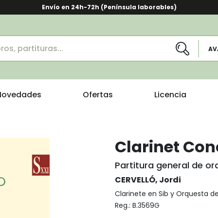
Envío en 24h-72h (Península laborables)
AV
Novedades
Ofertas
Licencia
Clarinet Con
Partitura general de o
CERVELLÓ, Jordi
Clarinete en Sib y Orquesta d
Reg.:
B.3569G