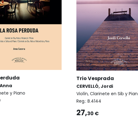
perduda
Trio Vesprada
 Anna
CERVELLÓ, Jordi
inete y Piano
Violín, Clarinete en Sib y Pia
0
Reg.:
B.4144
27,
30 €