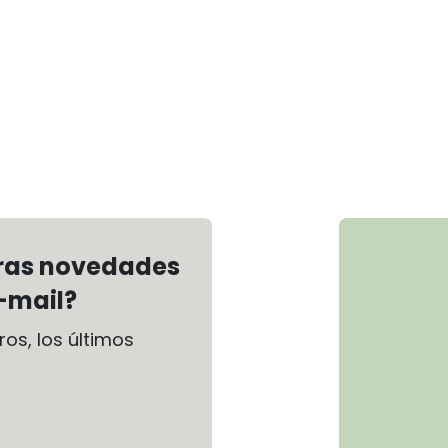
tras novedades
-mail?
os, los últimos