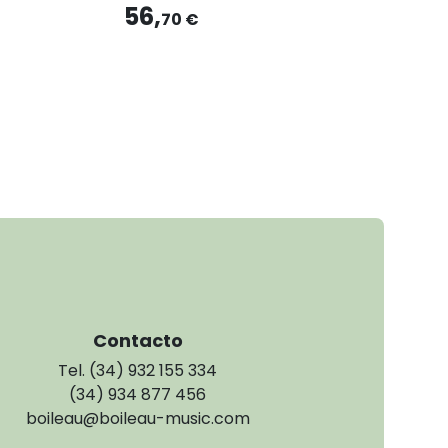
56,
70 €
Contacto
Tel. (34) 932 155 334
(34) 934 877 456
boileau@boileau-music.com