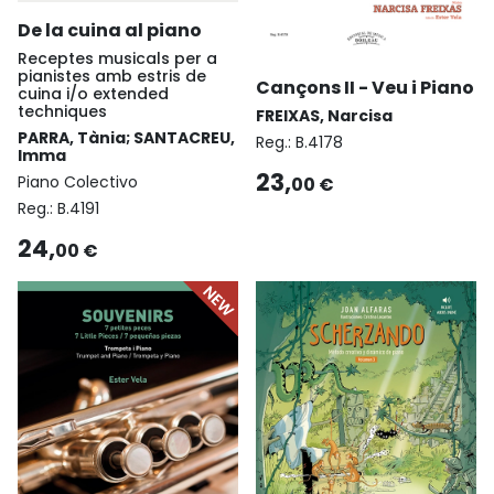
De la cuina al piano
Receptes musicals per a
pianistes amb estris de
Cançons II - Veu i Piano
cuina i/o extended
techniques
FREIXAS, Narcisa
PARRA, Tània; SANTACREU,
Reg.:
B.4178
Imma
23,
Piano Colectivo
00 €
Reg.:
B.4191
24,
00 €