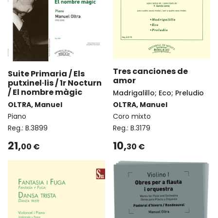
Tres canciones de
Suite Primaria / Els
amor
putxinel·lis / 1r Nocturn
/ El nombre màgic
Madrigalillo; Eco; Preludio
OLTRA, Manuel
OLTRA, Manuel
Piano
Coro mixto
Reg.:
B.3899
Reg.:
B.3179
21,
10,
00 €
30 €