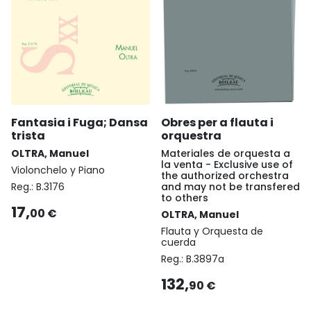
Fantasia i Fuga; Dansa
Obres per a flauta i
trista
orquestra
OLTRA, Manuel
Materiales de orquesta a
la venta - Exclusive use of
Violonchelo y Piano
the authorized orchestra
Reg.:
B.3176
and may not be transfered
to others
17,
00 €
OLTRA, Manuel
Flauta y Orquesta de
cuerda
Reg.:
B.3897a
132,
90 €