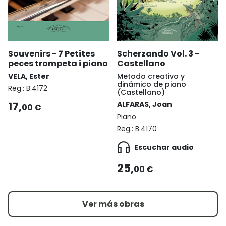
Souvenirs - 7 Petites
Scherzando Vol. 3 -
peces trompeta i piano
Castellano
VELA, Ester
Metodo creativo y
dinámico de piano
Reg.:
B.4172
(Castellano)
17,
ALFARAS, Joan
00 €
Piano
Reg.:
B.4170
Escuchar audio
25,
00 €
Ver más obras