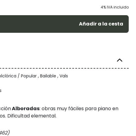
4% IVA incluido
Añadir a la cesta
clórica / Popular , Bailable , Vals
s
cción
Alboradas
: obras muy fáciles para piano en
os. Dificultad elemental.
1462)