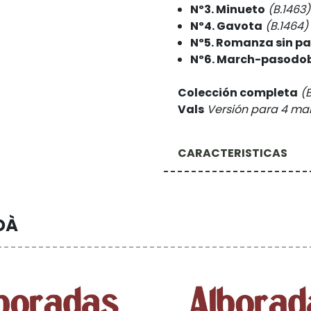
Nº3. Minueto
(B.1463)
Nº4. Gavota
(B.1464)
Nº5. Romanza sin p
Nº6. March-pasodo
Colección completa
(
Vals
Versión para 4 ma
CARACTERISTICAS
DÀ