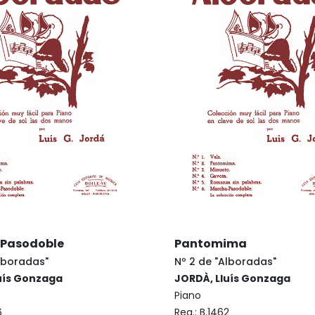
Pasodoble
Pantomima
Alboradas"
Nº 2 de "Alboradas"
uís Gonzaga
JORDÀ, Lluís Gonzaga
Piano
6
Reg.:
B.1462