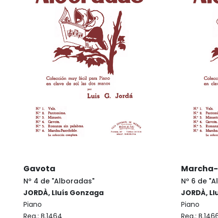
Gavota
Marcha-
Nº 4 de "Alboradas"
Nº 6 de "
JORDÀ, Lluís Gonzaga
JORDÀ, Ll
Piano
Piano
Reg.:
B.1464
Reg.:
B.146