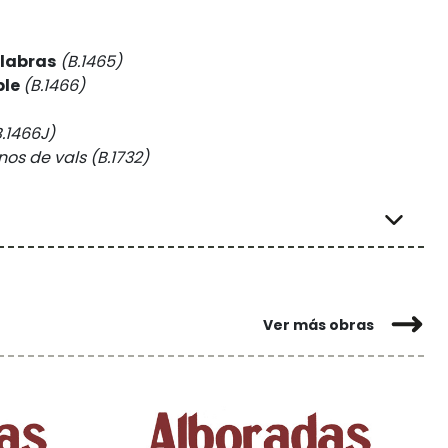
alabras
(B.1465)
ble
(B.1466)
B.1466J)
nos de vals
(B.1732)
Ver más obras