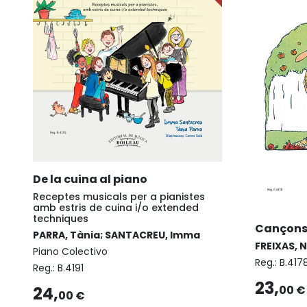
De la cuina al piano
Receptes musicals per a pianistes
amb estris de cuina i/o extended
techniques
Cançons I
PARRA, Tània; SANTACREU, Imma
FREIXAS, 
Piano Colectivo
Reg.:
B.417
Reg.:
B.4191
23,
24,
00 €
00 €