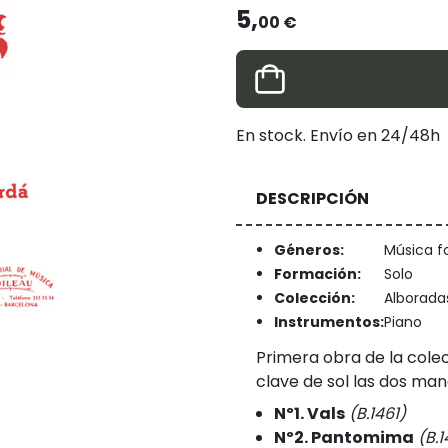
5,
00 €
En stock. Envío en 24/48h
DESCRIPCIÓN
Géneros:
Música fol
Formación:
Solo
Colección:
Alborada
Instrumentos:
Piano
Primera obra de la cole
clave de sol las dos man
Nº1. Vals
(B.1461)
Nº2. Pantomima
(B.