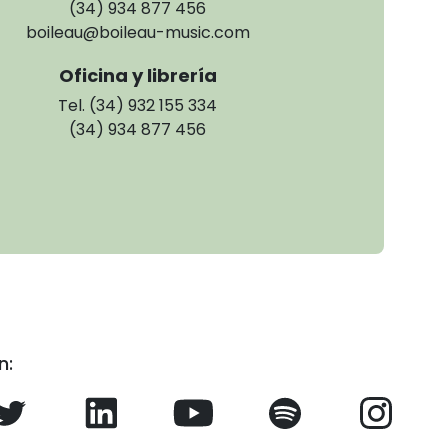
(34) 934 877 456
boileau@boileau-music.com
Oficina y librería
Tel. (34) 932 155 334
(34) 934 877 456
n: