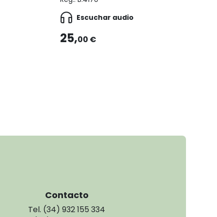
Escuchar audio
25,
00 €
Contacto
Tel. (34) 932 155 334