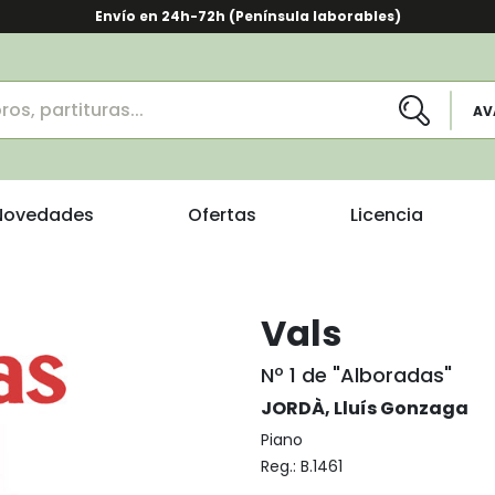
Envío en 24h-72h (Península laborables)
AV
Novedades
Ofertas
Licencia
Vals
Nº 1 de "Alboradas"
JORDÀ, Lluís Gonzaga
Piano
Reg.:
B.1461