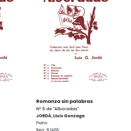
Romanza sin palabras
Nº 5 de "Alboradas"
JORDÀ, Lluís Gonzaga
Piano
Reg.:
B.1465