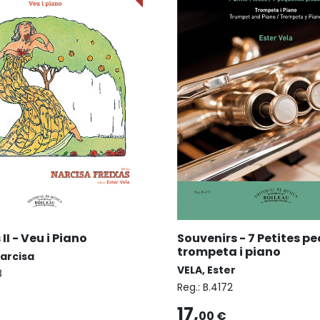
I - Veu i Piano
Souvenirs - 7 Petites pe
trompeta i piano
Narcisa
VELA, Ester
8
Reg.:
B.4172
17,
00 €