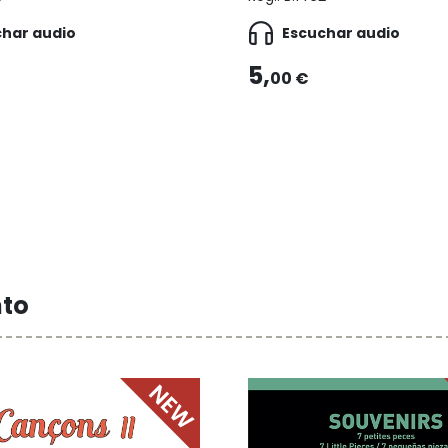
char audio
Escuchar audio
5,
00 €
nto