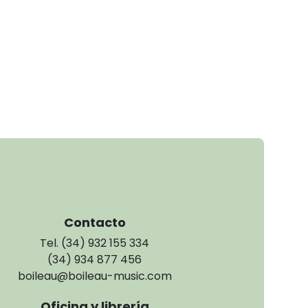
Contacto
Tel. (34) 932 155 334
(34) 934 877 456
boileau@boileau-music.com
Oficina y librería