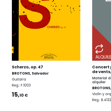
ALQUIL
Scherzo, op. 47
Concert p
de vents,
BROTONS, Salvador
Material d
Guitarra
alquiler
Reg.:
F.1003
BROTONS,
15,
Violín y or
10 €
Reg.:
B.413