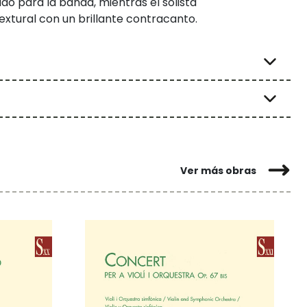
o para la banda, mientras el solista
xtural con un brillante contracanto.
Ver más obras