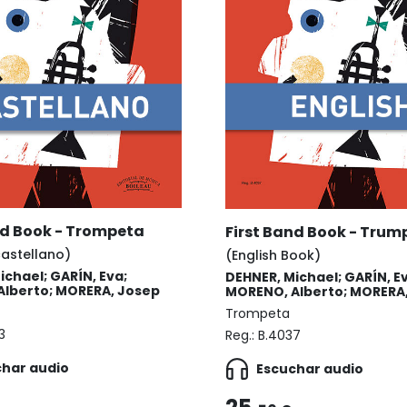
nd Book - Trompeta
First Band Book - Trum
castellano)
(English Book)
ichael; GARÍN, Eva;
DEHNER, Michael; GARÍN, E
lberto; MORERA, Josep
MORENO, Alberto; MORERA
Trompeta
3
Reg.:
B.4037
char audio
Escuchar audio