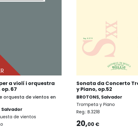
ER
er a violí i orquestra
Sonata da Concerto T
 op. 67
y Piano, op.52
e orquesta de vientos en
BROTONS, Salvador
Trompeta y Piano
 Salvador
Reg.:
B.3218
questa de vientos
20,
00 €
2o