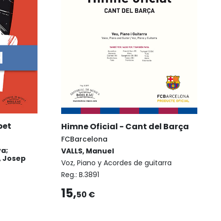
pet
Himne Oficial - Cant del Barça
FCBarcelona
va;
VALLS, Manuel
, Josep
Voz, Piano y Acordes de guitarra
Reg.:
B.3891
15,
50 €