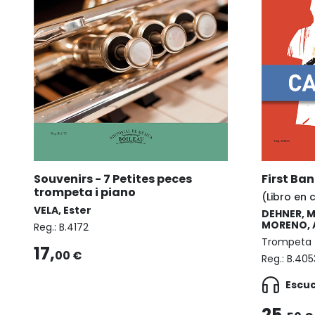
Souvenirs - 7 Petites peces
First Ba
trompeta i piano
(Libro en 
VELA, Ester
DEHNER, M
MORENO, A
Reg.:
B.4172
Trompeta
17,
00 €
Reg.:
B.405
Escu
25,