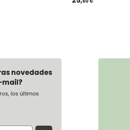
25,
50 €
tras novedades
-mail?
os, los últimos