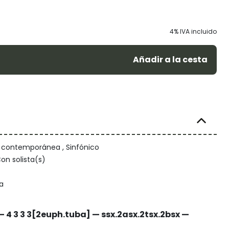
4% IVA incluido
Añadir a la cesta
/ contemporánea , Sinfónico
on solista(s)
a
 2 — 4 3 3 3[2euph.tuba] — ssx.2asx.2tsx.2bsx —