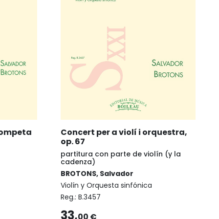
rompeta
Concert per a violí i orquestra,
op. 67
partitura con parte de violín (y la
cadenza)
BROTONS, Salvador
Violín y Orquesta sinfónica
Reg.:
B.3457
33,
00 €