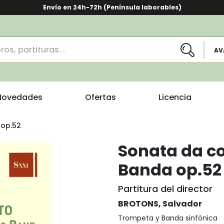
Envío en 24h-72h (Península laborables)
AV
Novedades
Ofertas
Licencia
 op.52
Sonata da c
Banda op.52
Partitura del director
BROTONS, Salvador
Trompeta y Banda sinfónica