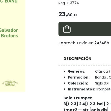
Reg.:
B.3774
23,
80 €
En stock. Envío en 24/48h
DESCRIPCIÓN
Géneros:
Clásica 
Formación:
Banda , C
Colección:
Siglo XXI
Instrumentos:
Trompet
Solo Trumpet
3[1.2.3] 2 4[1.2.3. bcl]
tmp+2 — str [only db]