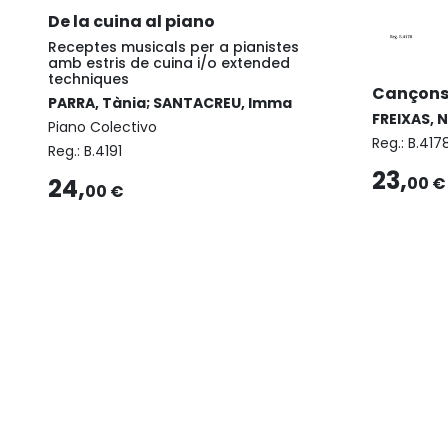
De la cuina al piano
Receptes musicals per a pianistes
amb estris de cuina i/o extended
techniques
Cançons I
PARRA, Tània; SANTACREU, Imma
FREIXAS, 
Piano Colectivo
Reg.:
B.417
Reg.:
B.4191
23,
24,
00 €
00 €