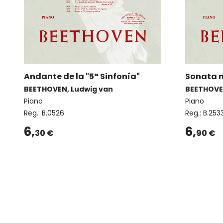
Andante de la "5ª Sinfonía"
Sonata nº
BEETHOVEN, Ludwig van
BEETHOVE
Piano
Piano
Reg.:
B.0526
Reg.:
B.253
6,
6,
30 €
90 €