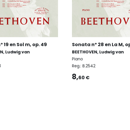
 19 en Sol m, op. 49
Sonata nº 28 en La M, op
N, Ludwig van
BEETHOVEN, Ludwig van
Piano
3
Reg.:
B.2542
8,
60 €