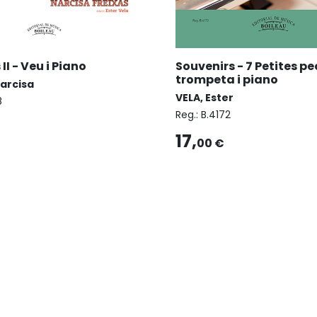
I - Veu i Piano
Souvenirs - 7 Petites pe
trompeta i piano
Narcisa
VELA, Ester
8
Reg.:
B.4172
17,
00 €