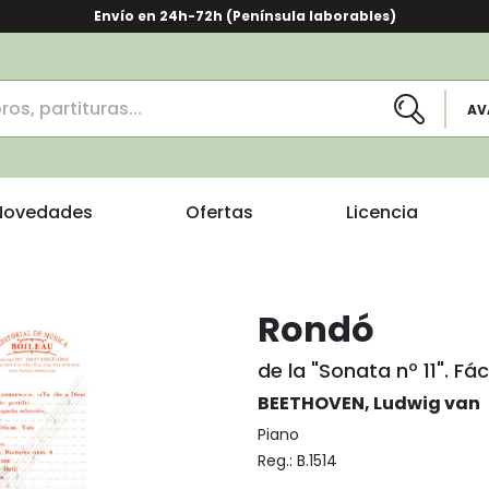
Envío en 24h-72h (Península laborables)
AV
Novedades
Ofertas
Licencia
Rondó
de la "Sonata nº 11". Fáci
BEETHOVEN, Ludwig van
Piano
Reg.:
B.1514