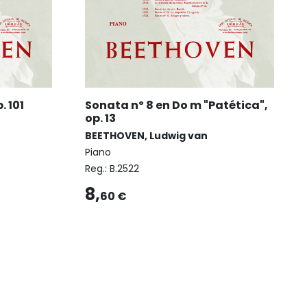
. 101
Sonata nº 8 en Do m "Patética",
op. 13
BEETHOVEN, Ludwig van
Piano
Reg.:
B.2522
8,
60 €