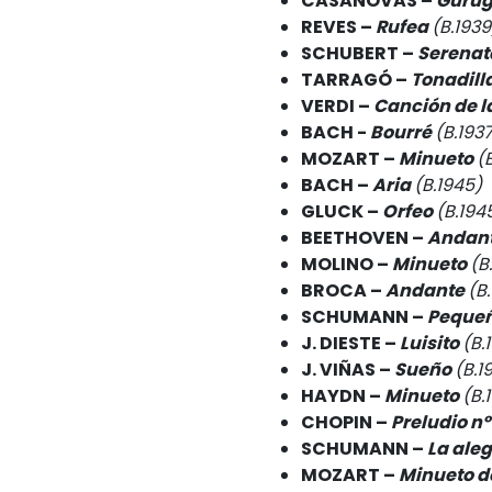
CASANOVAS –
Guru
REVES –
Rufea
(B.1939
SCHUBERT –
Serenat
TARRAGÓ –
Tonadill
VERDI –
Canción de la
BACH -
Bourré
(B.193
MOZART –
Minueto
(
BACH –
Aria
(B.1945)
GLUCK –
Orfeo
(B.194
BEETHOVEN –
Andant
MOLINO –
Minueto
(B
BROCA –
Andante
(B
SCHUMANN –
Peque
J. DIESTE –
Luisito
(B.
J. VIÑAS –
Sueño
(B.1
HAYDN –
Minueto
(B.
CHOPIN –
Preludio nº
SCHUMANN –
La aleg
MOZART –
Minueto d