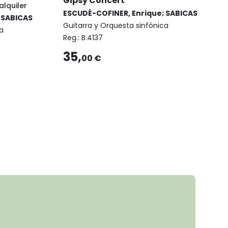
Gipsy Concert
alquiler
ESCUDÉ-COFINER, Enrique; SABICAS
 SABICAS
Guitarra y Orquesta sinfónica
a
Reg.:
B.4137
35,
00 €