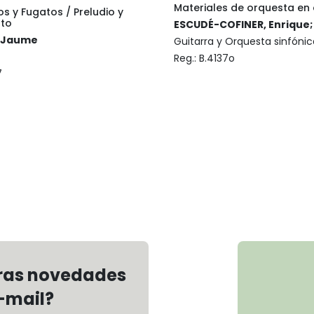
Materiales de orquesta en 
os y Fugatos / Preludio y
ato
ESCUDÉ-COFINER, Enrique;
 Jaume
Guitarra y Orquesta sinfónic
Reg.:
B.4137o
7
€
tras novedades
-mail?