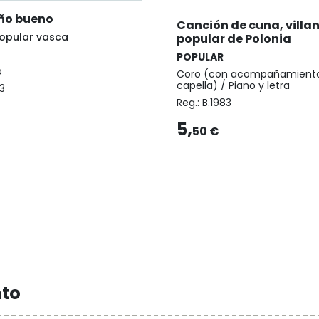
ño bueno
Canción de cuna, villa
opular vasca
popular de Polonia
POPULAR
o
Coro (con acompañamiento
capella) / Piano y letra
3
Reg.:
B.1983
5,
50 €
nto