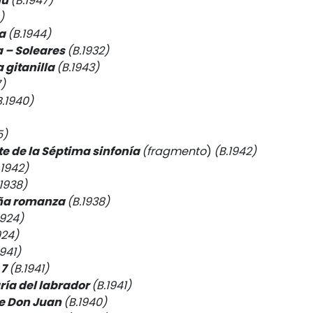
gú
(B.1947)
)
a
(B.1944)
a – Soleares
(B.1932)
 gitanilla
(B.1943)
7)
B.1940)
5)
e de la Séptima sinfonía
(fragmento
)
(B.1942)
.1942)
.1938)
ña romanza
(B.1938)
1924)
924)
1941)
 7
(B.1941)
ría del labrador
(B.1941)
e Don Juan
(B.1940)