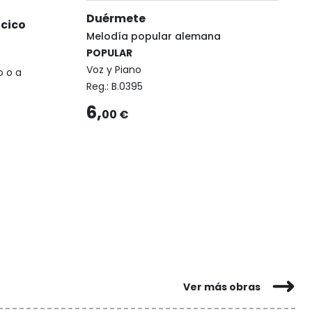
Duérmete
ncico
Melodía popular alemana
POPULAR
Voz y Piano
 o a
Reg.:
B.0395
6,
00 €
Ver más obras