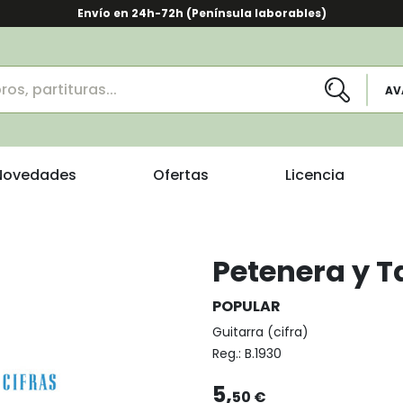
Envío en 24h-72h (Península laborables)
AV
Novedades
Ofertas
Licencia
Petenera y T
POPULAR
Guitarra (cifra)
Reg.:
B.1930
5,
50 €