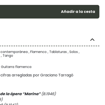
Añadir a la cesta
 contemporánea , Flamenco , Tablaturas , Solos ,
 , Tango
, Guitarra flamenca
 cifras arregladas por Graciano Tarragó
de la ópera “Marina
”
(B.1946)
9)