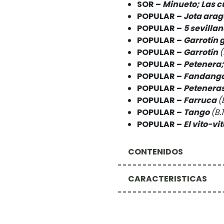
SOR –
Minueto; Las c
POPULAR –
Jota ara
POPULAR –
5 sevillan
POPULAR –
Garrotín 
POPULAR –
Garrotín
(
POPULAR –
Petenera;
POPULAR –
Fandango
POPULAR –
Peteneras
POPULAR –
Farruca
(
POPULAR –
Tango
(B.
POPULAR –
El vito-vi
CONTENIDOS
CARACTERISTICAS