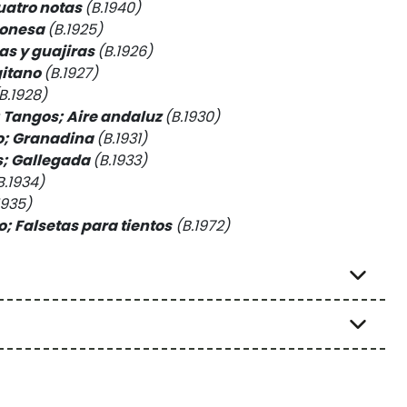
uatro notas
(B.1940)
gonesa
(B.1925)
as y guajiras
(B.1926)
gitano
(B.1927)
B.1928)
 Tangos; Aire andaluz
(B.1930)
; Granadina
(B.1931)
; Gallegada
(B.1933)
B.1934)
1935)
to; Falsetas para tientos
(B.1972)