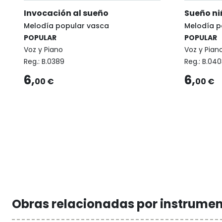
Invocación al sueño
Sueño ni
Melodía popular vasca
Melodía p
POPULAR
POPULAR
Voz y Piano
Voz y Pian
Reg.:
B.0389
Reg.:
B.040
6,
6,
00 €
00 €
Obras relacionadas por instrume