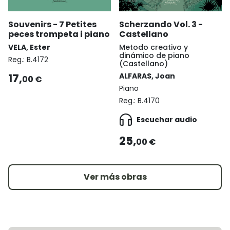
Souvenirs - 7 Petites
Scherzando Vol. 3 -
peces trompeta i piano
Castellano
VELA, Ester
Metodo creativo y
dinámico de piano
Reg.:
B.4172
(Castellano)
17,
ALFARAS, Joan
00 €
Piano
Reg.:
B.4170
Escuchar audio
25,
00 €
Ver más obras