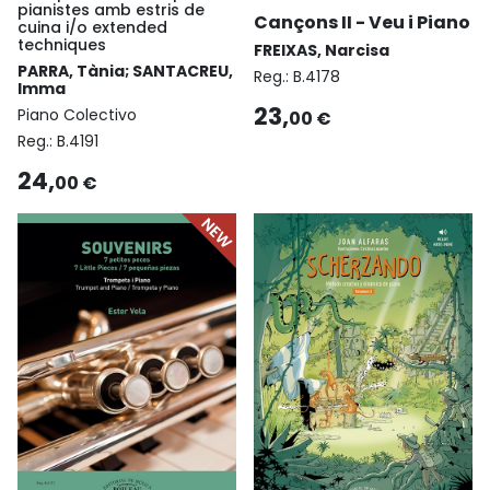
pianistes amb estris de
Cançons II - Veu i Piano
cuina i/o extended
techniques
FREIXAS, Narcisa
PARRA, Tània; SANTACREU,
Reg.:
B.4178
Imma
23,
Piano Colectivo
00 €
Reg.:
B.4191
24,
00 €