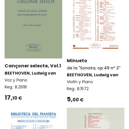
Minueto
Cançoner selecte, Vol.1
de la "Sonata, op.49 nº 2"
BEETHOVEN, Ludwig van
BEETHOVEN, Ludwig van
Voz y Piano
Violín y Piano
Reg.:
B.2618
Reg.:
B.1572
17,
5,
10 €
00 €