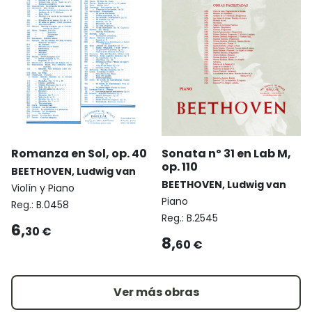
Romanza en Sol, op. 40
Sonata nº 31 en Lab M,
op. 110
BEETHOVEN, Ludwig van
BEETHOVEN, Ludwig van
Violín y Piano
Piano
Reg.:
B.0458
Reg.:
B.2545
6,
30 €
8,
60 €
Ver más obras