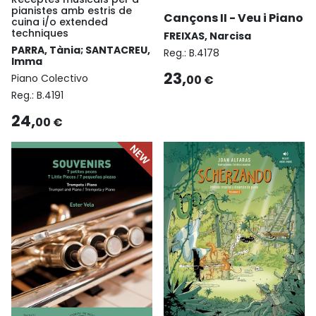
pianistes amb estris de
Cançons II - Veu i Piano
cuina i/o extended
techniques
FREIXAS, Narcisa
PARRA, Tània; SANTACREU,
Reg.:
B.4178
Imma
23,
Piano Colectivo
00 €
Reg.:
B.4191
24,
00 €