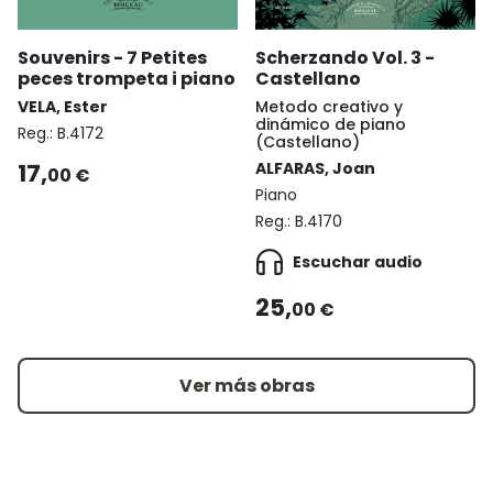
Souvenirs - 7 Petites
Scherzando Vol. 3 -
peces trompeta i piano
Castellano
VELA, Ester
Metodo creativo y
dinámico de piano
Reg.:
B.4172
(Castellano)
17,
ALFARAS, Joan
00 €
Piano
Reg.:
B.4170
Escuchar audio
25,
00 €
Ver más obras