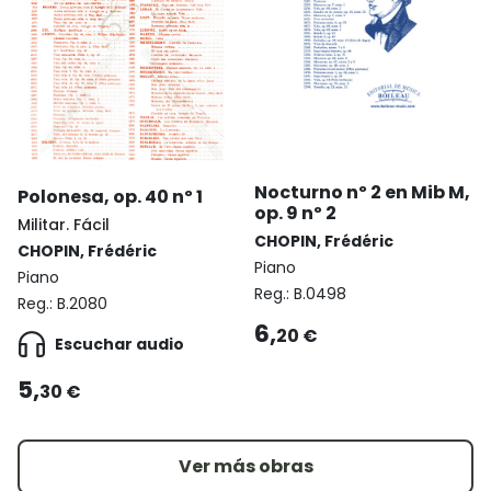
Nocturno nº 2 en Mib M,
Polonesa, op. 40 nº 1
op. 9 nº 2
Militar. Fácil
CHOPIN, Frédéric
CHOPIN, Frédéric
Piano
Piano
Reg.:
B.0498
Reg.:
B.2080
6,
20 €
Escuchar audio
5,
30 €
Ver más obras