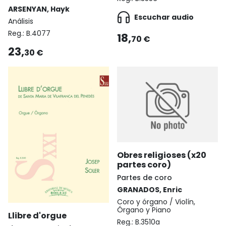
ARSENYAN, Hayk
Escuchar audio
Análisis
Reg.:
B.4077
18,
70 €
23,
30 €
Obres religioses (x20
partes coro)
Partes de coro
GRANADOS, Enric
Coro y órgano / Violín,
Órgano y Piano
Llibre d'orgue
Reg.:
B.3510a