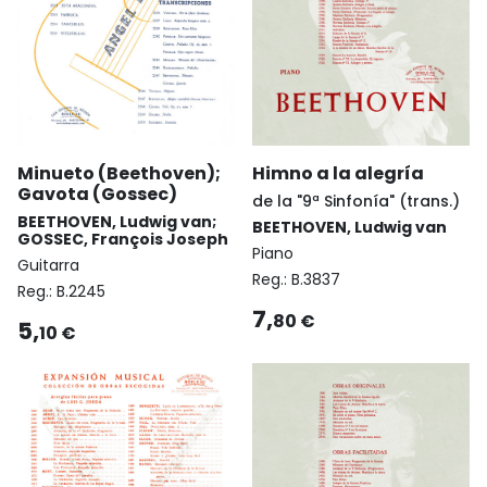
Minueto (Beethoven);
Himno a la alegría
Gavota (Gossec)
de la "9ª Sinfonía" (trans.)
BEETHOVEN, Ludwig van;
BEETHOVEN, Ludwig van
GOSSEC, François Joseph
Piano
Guitarra
Reg.:
B.3837
Reg.:
B.2245
7,
80 €
5,
10 €