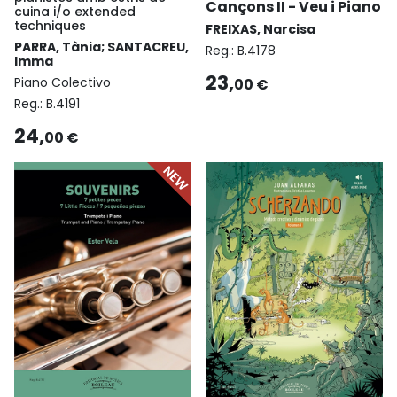
Cançons II - Veu i Piano
cuina i/o extended
techniques
FREIXAS, Narcisa
PARRA, Tània; SANTACREU,
Reg.:
B.4178
Imma
23,
Piano Colectivo
00 €
Reg.:
B.4191
24,
00 €