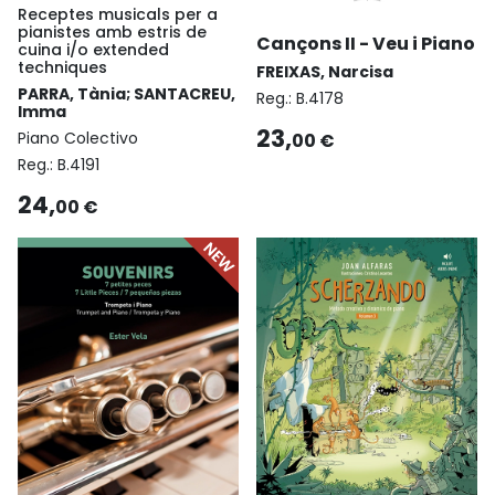
Receptes musicals per a
pianistes amb estris de
Cançons II - Veu i Piano
cuina i/o extended
techniques
FREIXAS, Narcisa
PARRA, Tània; SANTACREU,
Reg.:
B.4178
Imma
23,
Piano Colectivo
00 €
Reg.:
B.4191
24,
00 €