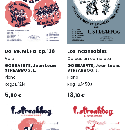
Do, Re, Mi, Fa, op. 138
Los incansables
Vals
Colección completa
GOBBAERTS, Jean Louis;
GOBBAERTS, Jean Louis;
STREABBOG, L.
STREABBOG, L.
Piano
Piano
Reg.:
B.1214
Reg.:
B.1458J
5,
13,
80 €
10 €