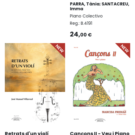
PARRA, Tània; SANTACREU,
Imma
Piano Colectivo
Reg.:
B.4191
24,
00 €
Retrats d'un violí
Cançons II - Veu i Piano