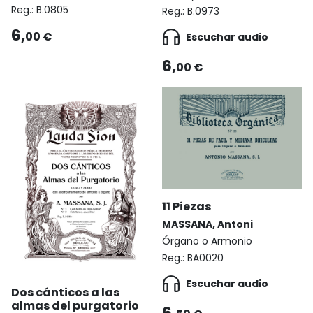
Reg.:
B.0805
Reg.:
B.0973
6,
00 €
Escuchar audio
6,
00 €
11 Piezas
MASSANA, Antoni
Órgano o Armonio
Reg.:
BA0020
Escuchar audio
Dos cánticos a las
almas del purgatorio
6,