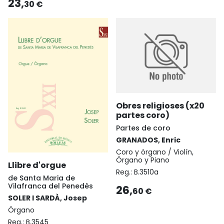
23,
30 €
Obres religioses (x20
partes coro)
Partes de coro
GRANADOS, Enric
Coro y órgano / Violín,
Órgano y Piano
Llibre d'orgue
Reg.:
B.3510a
de Santa Maria de
Vilafranca del Penedès
26,
60 €
SOLER I SARDÀ, Josep
Órgano
Reg.:
B.3545