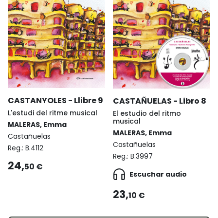
CASTANYOLES - Llibre 9
CASTAÑUELAS - Libro 8
L'estudi del ritme musical
El estudio del ritmo
musical
MALERAS, Emma
MALERAS, Emma
Castañuelas
Castañuelas
Reg.:
B.4112
Reg.:
B.3997
24,
50 €
Escuchar audio
23,
10 €