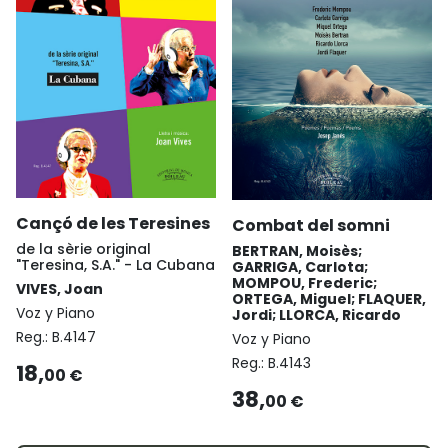
Cançó de les Teresines
Combat del somni
de la sèrie original
BERTRAN, Moisès;
"Teresina, S.A." - La Cubana
GARRIGA, Carlota;
MOMPOU, Frederic;
VIVES, Joan
ORTEGA, Miguel; FLAQUER,
Voz y Piano
Jordi; LLORCA, Ricardo
Reg.:
B.4147
Voz y Piano
Reg.:
B.4143
18,
00 €
38,
00 €