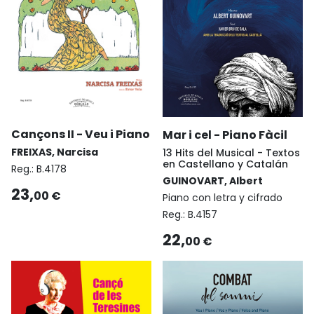
Cançons II - Veu i Piano
Mar i cel - Piano Fàcil
FREIXAS, Narcisa
13 Hits del Musical - Textos
en Castellano y Catalán
Reg.:
B.4178
GUINOVART, Albert
23,
00 €
Piano con letra y cifrado
Reg.:
B.4157
22,
00 €