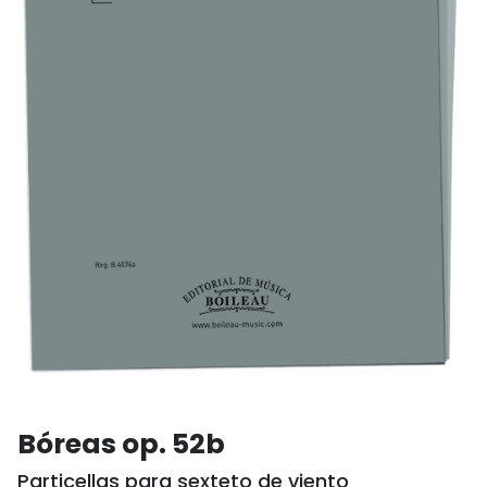
Bóreas op. 52b
Particellas para sexteto de viento