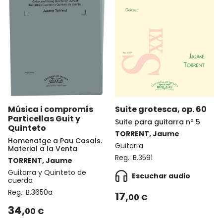
Música i compromís
Suite grotesca, op. 60
Particellas Guit y
Suite para guitarra nº 5
Quinteto
TORRENT, Jaume
Homenatge a Pau Casals.
Guitarra
Material a la Venta
Reg.:
B.3591
TORRENT, Jaume
Guitarra y Quinteto de
Escuchar audio
cuerda
Reg.:
B.3650a
17,
00 €
34,
00 €