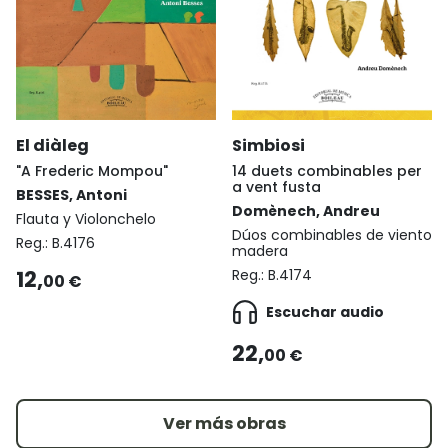
Simbiosi
El diàleg
14 duets combinables per
"A Frederic Mompou"
a vent fusta
BESSES, Antoni
Domènech, Andreu
Flauta y Violonchelo
Dúos combinables de viento
Reg.:
B.4176
madera
12,
Reg.:
B.4174
00 €
Escuchar audio
22,
00 €
Ver más obras