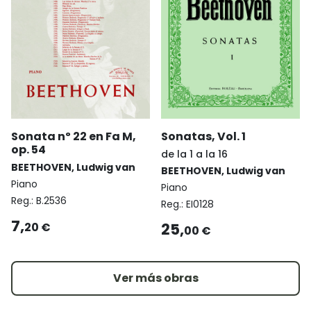
Sonata nº 22 en Fa M,
Sonatas, Vol. 1
op. 54
de la 1 a la 16
BEETHOVEN, Ludwig van
BEETHOVEN, Ludwig van
Piano
Piano
Reg.:
B.2536
Reg.:
EI0128
7,
25,
20 €
00 €
Ver más obras