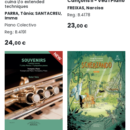
Cançons II - Veu i Piano
cuina i/o extended
techniques
FREIXAS, Narcisa
PARRA, Tània; SANTACREU,
Reg.:
B.4178
Imma
23,
Piano Colectivo
00 €
Reg.:
B.4191
24,
00 €