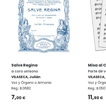
Salve Regina
Misa al 
a coro unísono
Parte de v
VILASECA, Julián
VILASECA,
Voz y Órgano o Armonio
Voz y Órg
Reg.:
B.0682
Reg.:
B.050
7,
11,
00 €
90 €