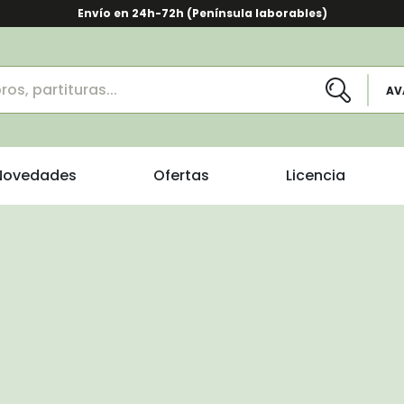
Envío en 24h-72h (Península laborables)
AV
Novedades
Ofertas
Licencia