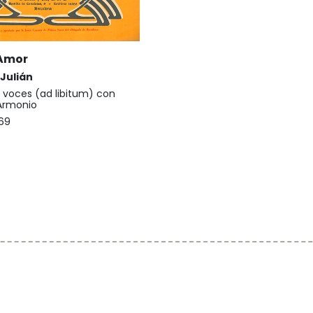
 Amor
 Julián
 voces (ad libitum) con
Armonio
69