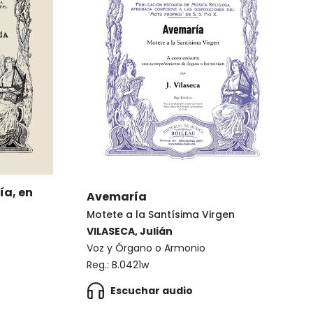
ía, en
Avemaría
Motete a la Santísima Virgen
VILASECA, Julián
Voz y Órgano o Armonio
Reg.:
B.0421w
Escuchar audio