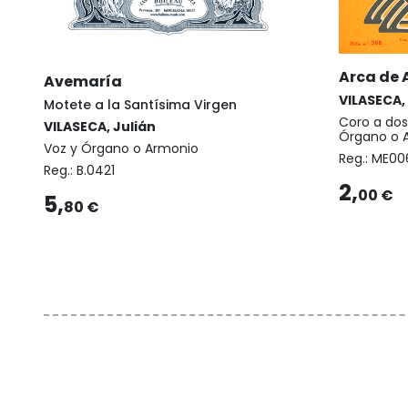
Arca de
Avemaría
VILASECA,
Motete a la Santísima Virgen
Coro a dos
VILASECA, Julián
Órgano o 
Voz y Órgano o Armonio
Reg.:
ME00
Reg.:
B.0421
2,
00 €
5,
80 €