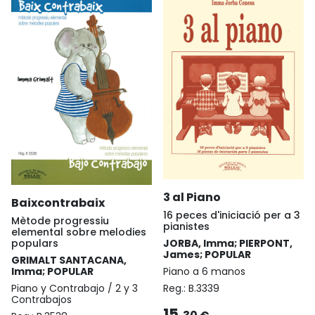
3 al Piano
Baixcontrabaix
16 peces d'iniciació per a 3
Mètode progressiu
pianistes
elemental sobre melodies
populars
JORBA, Imma; PIERPONT,
James; POPULAR
GRIMALT SANTACANA,
Imma; POPULAR
Piano a 6 manos
Piano y Contrabajo / 2 y 3
Reg.:
B.3339
Contrabajos
15,