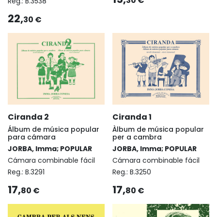
30 €
Reg.:
B.3538
22,
30 €
Ciranda 2
Ciranda 1
Álbum de música popular
Àlbum de música popular
para cámara
per a cambra
JORBA, Imma; POPULAR
JORBA, Imma; POPULAR
Cámara combinable fácil
Cámara combinable fácil
Reg.:
B.3291
Reg.:
B.3250
17,
17,
80 €
80 €