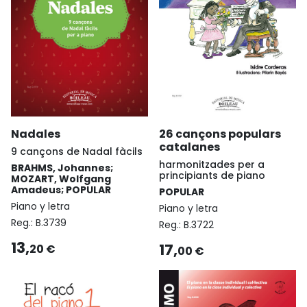
Nadales
26 cançons populars
catalanes
9 cançons de Nadal fàcils
harmonitzades per a
BRAHMS, Johannes;
principiants de piano
MOZART, Wolfgang
Amadeus; POPULAR
POPULAR
Piano y letra
Piano y letra
Reg.:
B.3739
Reg.:
B.3722
13,
17,
20 €
00 €