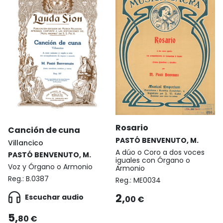
Rosario
Canción de cuna
PASTÓ BENVENUTO, M.
Villancico
A dúo o Coro a dos voces
PASTÓ BENVENUTO, M.
iguales con Órgano o
Voz y Órgano o Armonio
Armonio
Reg.:
B.0387
Reg.:
ME0034
2,
Escuchar audio
00 €
5,
80 €