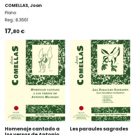
COMELLAS, Joan
Piano
Reg.:
B.3661
17,
80 €
Homenaje cantado a
Les paraules sagrades
los versos de Antonio