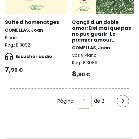
Suite d'homenatges
Cançó d'un doble
amor; Del mal que pas
COMELLAS, Joan
no puc guarir; Le
Piano
premier amour...
Reg.:
B.3092
COMELLAS, Joan
Voz y Piano
Escuchar audio
Reg.:
B.3089
7,
90 €
8,
80 €
Página
de 2