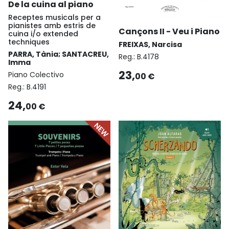
De la cuina al piano
Receptes musicals per a
pianistes amb estris de
Cançons II - Veu i Piano
cuina i/o extended
techniques
FREIXAS, Narcisa
PARRA, Tània; SANTACREU,
Reg.:
B.4178
Imma
23,
Piano Colectivo
00 €
Reg.:
B.4191
24,
00 €