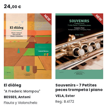
24,
00 €
Souvenirs - 7 Petites
El diàleg
peces trompeta i piano
"A Frederic Mompou"
VELA, Ester
BESSES, Antoni
Reg.:
B.4172
Flauta y Violonchelo