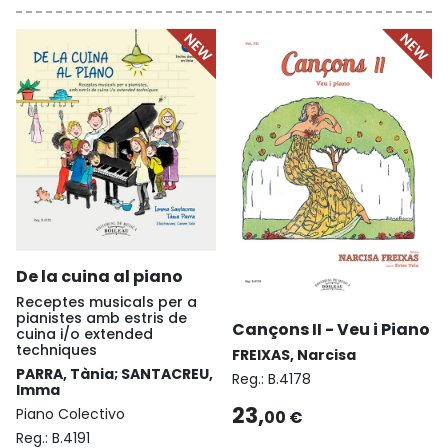
De la cuina al piano
Receptes musicals per a
pianistes amb estris de
Cançons II - Veu i Piano
cuina i/o extended
techniques
FREIXAS, Narcisa
PARRA, Tània; SANTACREU,
Reg.:
B.4178
Imma
23,
Piano Colectivo
00 €
Reg.:
B.4191