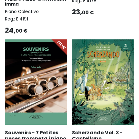
Reg.:
B.4178
Imma
23,
Piano Colectivo
00 €
Reg.:
B.4191
24,
00 €
Souvenirs - 7 Petites
Scherzando Vol. 3 -
peces trompeta i piano
Castellano