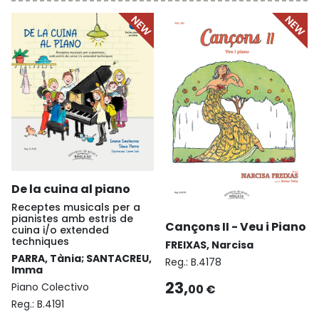
De la cuina al piano
Receptes musicals per a
pianistes amb estris de
Cançons II - Veu i Piano
cuina i/o extended
techniques
FREIXAS, Narcisa
PARRA, Tània; SANTACREU,
Reg.:
B.4178
Imma
23,
Piano Colectivo
00 €
Reg.:
B.4191