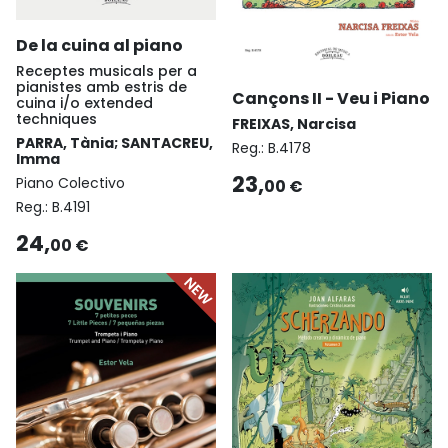
De la cuina al piano
Receptes musicals per a
pianistes amb estris de
Cançons II - Veu i Piano
cuina i/o extended
techniques
FREIXAS, Narcisa
PARRA, Tània; SANTACREU,
Reg.:
B.4178
Imma
23,
Piano Colectivo
00 €
Reg.:
B.4191
24,
00 €