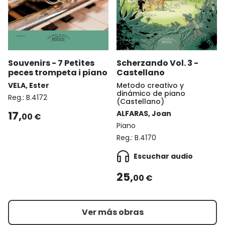
Souvenirs - 7 Petites
Scherzando Vol. 3 -
peces trompeta i piano
Castellano
VELA, Ester
Metodo creativo y
dinámico de piano
Reg.:
B.4172
(Castellano)
17,
ALFARAS, Joan
00 €
Piano
Reg.:
B.4170
Escuchar audio
25,
00 €
Ver más obras