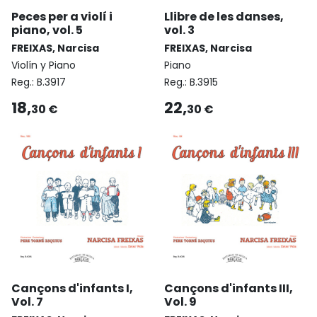
Peces per a violí i
Llibre de les danses,
piano, vol. 5
vol. 3
FREIXAS, Narcisa
FREIXAS, Narcisa
Violín y Piano
Piano
Reg.:
B.3917
Reg.:
B.3915
18,
22,
30 €
30 €
Cançons d'infants I,
Cançons d'infants III,
Vol. 7
Vol. 9