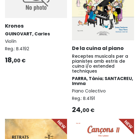
Kronos
GUINOVART, Carles
Violín
De la cuina al piano
Reg.:
B.4192
Receptes musicals per a
18,
00 €
pianistes amb estris de
cuina i/o extended
techniques
PARRA, Tània; SANTACREU,
Imma
Piano Colectivo
Reg.:
B.4191
24,
00 €