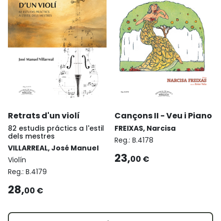
Retrats d'un violí
Cançons II - Veu i Piano
82 estudis práctics a l'estil
FREIXAS, Narcisa
dels mestres
Reg.:
B.4178
VILLARREAL, José Manuel
23,
00 €
Violín
Reg.:
B.4179
28,
00 €